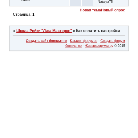
Natalya75
Новая тема
Новый опрос
Страница:
1
»
Школа Рейки "Лига Мастеров"
»
Как оплатить настройки
Создать сайт бесплатно
·
Каталог форумов
·
Создать форум
бесплатно
·
ЖивыеФорумы.ру
© 2015