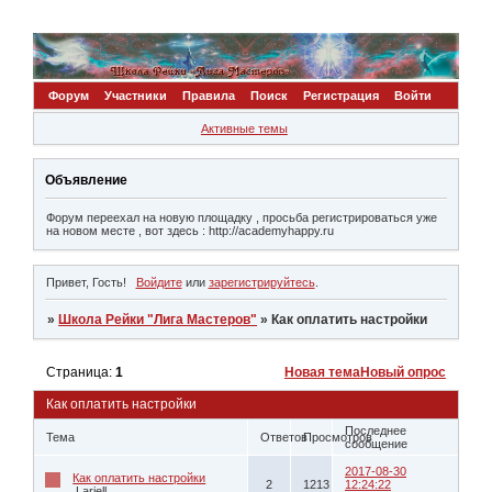
Форум
Участники
Правила
Поиск
Регистрация
Войти
Активные темы
Объявление
Форум переехал на новую площадку , просьба регистрироваться уже
на новом месте , вот здесь : http://academyhappy.ru
Привет, Гость!
Войдите
или
зарегистрируйтесь
.
»
Школа Рейки "Лига Мастеров"
»
Как оплатить настройки
Страница:
1
Новая тема
Новый опрос
Как оплатить настройки
Последнее
Тема
Ответов
Просмотров
сообщение
2017-08-30
Как оплатить настройки
2
1213
12:24:22
Lariell