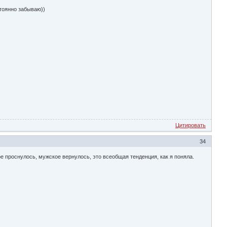
стоянно забываю))
Цитировать
34
ое проснулось, мужское вернулось, это всеобщая тенденция, как я поняла.