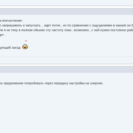
и впечатления :
 запрашивать и запускать , идет поток , но по сравнению с ощущениями в канале он 
 или я не тяну в полном обьеме эту частоту пока . возможно , с ней нужно постоянно ра
дет .
едующий заход
ь предложение попробовать через передачу настройки на энергию.