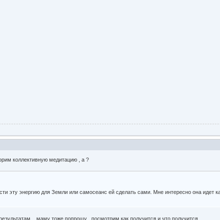
торим коллективную медитацию , а ?
сти эту энергию для Земли или самосеанс ей сделать сами. Мне интересно она идет к
результатам . маму тоже попрошу , посмотрим как получится и что получится .