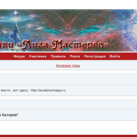
Форум
Участники
Правила
Поиск
Регистрация
Войти
Активные темы
сте , вот здесь : http://academyhappy.ru
о Хаторов"