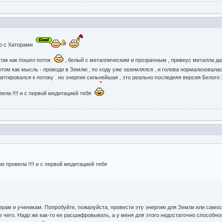
ию с Хаторами
отом как пошел поток
, белый с металлическим и прозрачным , привкус металла даж
отом как мысль - проводи в Землю , по ходу уже заземлялся , и голова нормализовала
птировался к потоку . но энергия сильнейшая , это реально последняя версия Белого З
овела !!!! и с первой медитацией тебя
гию провела !!!! и с первой медитацией тебя
терам и ученикам. Попробуйте, пожалуйста, провести эту энергию для Земли или самос
е чего. Надо же как-то ее расшифровывать, а у меня для этого недостаточно способ