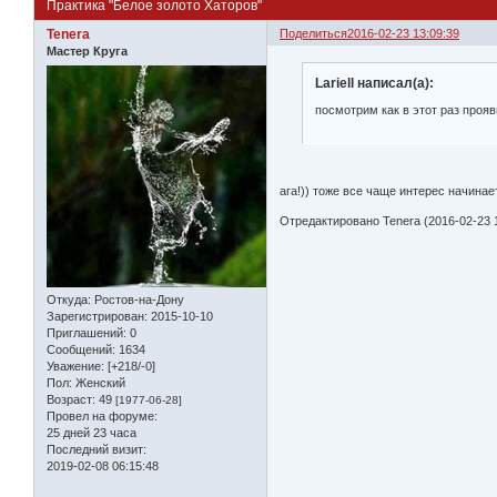
Практика "Белое золото Хаторов"
Tenera
Поделиться
2016-02-23 13:09:39
Мастер Круга
Lariell написал(а):
посмотрим как в этот раз прояв
ага!)) тоже все чаще интерес начина
Отредактировано Tenera (2016-02-23 1
Откуда:
Ростов-на-Дону
Зарегистрирован
: 2015-10-10
Приглашений:
0
Сообщений:
1634
Уважение:
[+218/-0]
Пол:
Женский
Возраст:
49
[1977-06-28]
Провел на форуме:
25 дней 23 часа
Последний визит:
2019-02-08 06:15:48