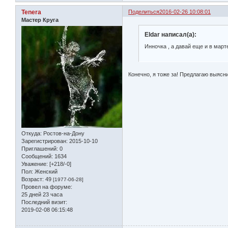
Tenera
Поделиться
2016-02-26 10:08:01
Мастер Круга
Eldar написал(а):
Инночка , а давай еще и в мар
Конечно, я тоже за! Предлагаю выясни
Откуда:
Ростов-на-Дону
Зарегистрирован
: 2015-10-10
Приглашений:
0
Сообщений:
1634
Уважение:
[+218/-0]
Пол:
Женский
Возраст:
49
[1977-06-28]
Провел на форуме:
25 дней 23 часа
Последний визит:
2019-02-08 06:15:48