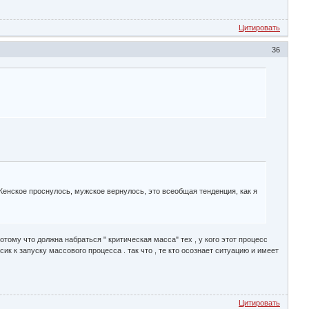
Цитировать
36
 Женское проснулось, мужское вернулось, это всеобщая тенденция, как я
отому что должна набраться " критическая масса" тех , у кого этот процесс
ик к запуску массового процесса . так что , те кто осознает ситуацию и имеет
Цитировать