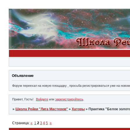
Объявление
Форум переехал на новую площадку , просьба регистрироваться уже на новом ме
Привет, Гость!
Войдите
или
зарегистрируйтесь
.
»
Школа Рейки "Лига Мастеров"
»
Хаторы
»
Практика "Белое золот
Страница:
«
1
2
3
4
5
»