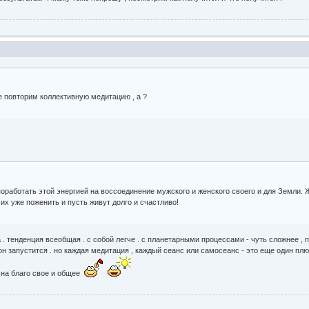
е повторим коллективную медитацию , а ?
поработать этой энергией на воссоединение мужского и женского своего и для Земли.
их уже поженить и пусть живут долго и счастливо!
 . тенденция всеобщая . с собой легче . с планетарными процессами - чуть сложнее , п
он запустится . но каждая медитация , каждый сеанс или самосеанс - это еще один плюс
м на благо свое и общее