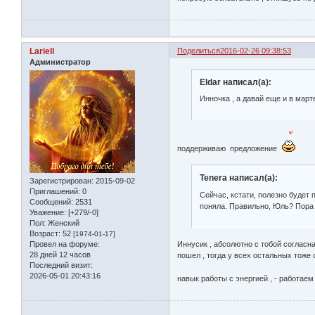
Lariell
Поделиться
2016-02-26 09:38:53
Администратор
Eldar написал(а):
Инночка , а давай еще и в март
поддерживаю предложение
Tenera написал(а):
Зарегистрирован
: 2015-09-02
Приглашений:
0
Сейчас, кстати, полезно будет 
Сообщений:
2531
поняла. Правильно, Юль? Пора 
Уважение:
[+279/-0]
Пол:
Женский
Возраст:
52
[1974-01-17]
Иннусик , абсолютно с тобой согласна
Провел на форуме:
28 дней 12 часов
пошел , тогда у всех остальных тоже 
Последний визит:
2026-05-01 20:43:16
навык работы с энергией , - работае