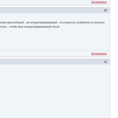
Цитировать
38
более рассеянный , не концентрированный , это конечно особенности личного
ботать , чтобы был концентрированный поток .
Цитировать
39