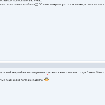
то заземляться обязательно нужно.
обще с заземлением проблемы))) ВС сами контролируют эти моменты, потому как я по
отать этой энергией на воссоединение мужского и женского своего и для Земли. Женск
ь и пусть живут долго и счастливо!