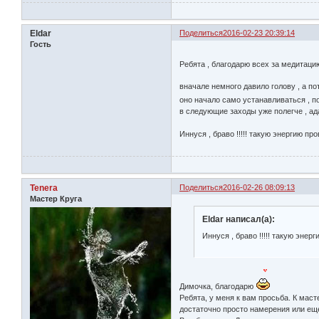
Eldar
Поделиться
2016-02-23 20:39:14
Гость
Ребята , благодарю всех за медитац
вначале немного давило голову , а п
оно начало само устанавливаться , п
в следующие заходы уже полегче , ада
Иннуся , браво !!!!! такую энергию пр
Tenera
Поделиться
2016-02-26 08:09:13
Мастер Круга
Eldar написал(а):
Иннуся , браво !!!!! такую энер
Димочка, благодарю
Ребята, у меня к вам просьба. К мас
достаточно просто намерения или ещ