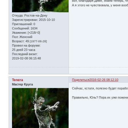
Вот, благодаря Диме, знаем теперь, ч
А я этого не чувствовала, у меня во
Откуда:
Ростов-на-Дону
Зарегистрирован
: 2015-10-10
Приглашений:
0
Сообщений:
1634
Уважение:
[+218/-0]
Пол:
Женский
Возраст:
49
[1977-06-28]
Провел на форуме:
25 дней 23 часа
Последний визит:
2019-02-08 06:15:48
Tenera
Поделиться
2016-02-26 08:12:10
Мастер Круга
Сейчас, кстати, полезно будет пораб
Правильно, Юль? Пора их уже поженит