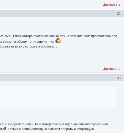
Цитировать
32
е был , глаза Хатора видел несколько раз . с заземлением проехал вначале ,
сь сразу . в общем тот я еще летчик
олота из всех , которые я пробовал .
Цитировать
33
еанс ей сделать сами. Мне интересно она идет как самонастройка или
ностей. Только с вашей помощью сможем собрать информацию.