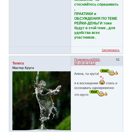
стесняйтесь спрашивать
,
ПРАКТИКИ и
ОБСУЖДЕНИЯ ПО ТЕМЕ
РЕЙКИ-ДЕНЬГИ тоже
будут в этой теме , для
удобства всех
участников .
Цитировать
Поделиться
2016-
61
Tenera
02-19 11:12:12
Мастер Круга
Алена, ты крута!
я в восхищении
спать и
осознавать одновременно
это круто