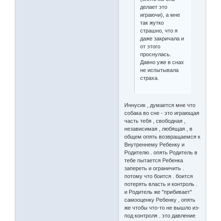
делает это
играючи), а мне
так жутко
страшно, что я
даже закричала и
от этого
проснулась.
Давно уже в снах
не испытывала
страха.
Иннусик , думается мне что
собака во сне - это играющая
часть тебя , свободная ,
независимая , любящая , в
общем опять возвращаемся к
Внутреннему Ребенку и
Родителю . опять Родитель в
тебе пытается Ребенка
запереть и ограничить .
потому что боится . боится
потерять власть и контроль .
и Родитель же "прибивает"
самооценку Ребенку , опять
же чтобы что-то не вышло из-
под контроля . это давление