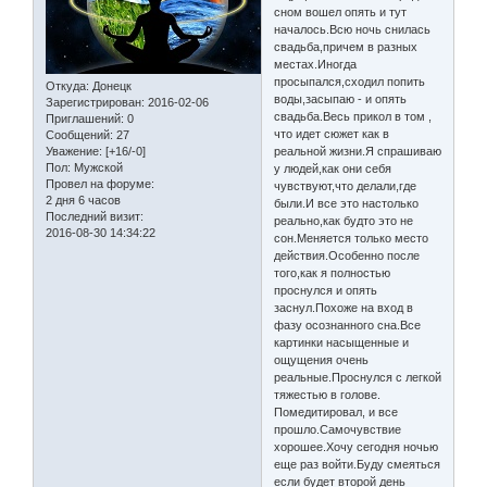
сном вошел опять и тут
началось.Всю ночь снилась
свадьба,причем в разных
местах.Иногда
просыпался,сходил попить
Откуда:
Донецк
воды,засыпаю - и опять
Зарегистрирован
: 2016-02-06
свадьба.Весь прикол в том ,
Приглашений:
0
что идет сюжет как в
Сообщений:
27
Уважение:
[+16/-0]
реальной жизни.Я спрашиваю
Пол:
Мужской
у людей,как они себя
Провел на форуме:
чувствуют,что делали,где
2 дня 6 часов
были.И все это настолько
Последний визит:
реально,как будто это не
2016-08-30 14:34:22
сон.Меняется только место
действия.Особенно после
того,как я полностью
проснулся и опять
заснул.Похоже на вход в
фазу осознанного сна.Все
картинки насыщенные и
ощущения очень
реальные.Проснулся с легкой
тяжестью в голове.
Помедитировал, и все
прошло.Самочувствие
хорошее.Хочу сегодня ночью
еще раз войти.Буду смеяться
если будет второй день