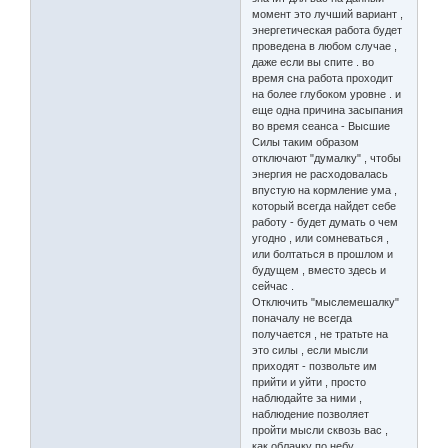
момент это лучший вариант ,
энергетическая работа будет
проведена в любом случае ,
даже если вы спите . во
время сна работа проходит
на более глубоком уровне . и
еще одна причина засыпания
во время сеанса - Высшие
Силы таким образом
отключают "думалку" , чтобы
энергия не расходовалась
впустую на кормление ума ,
который всегда найдет себе
работу - будет думать о чем
угодно , или сомневаться ,
или болтаться в прошлом и
будущем , вместо здесь и
сейчас .
Отключить "мыслемешалку"
поначалу не всегда
получается , не тратьте на
это силы , если мысли
приходят - позвольте им
прийти и уйти , просто
наблюдайте за ними ,
наблюдение позволяет
пройти мысли сквозь вас ,
как облачку по небу .