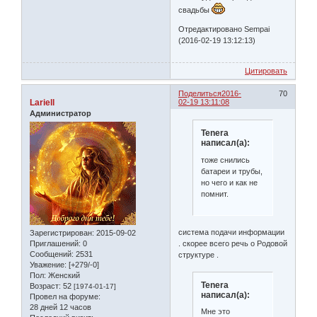
свадьбы
Отредактировано Sempai
(2016-02-19 13:12:13)
Цитировать
Поделиться
2016-
70
Lariell
02-19 13:11:08
Администратор
Tenera
написал(а):
тоже снились
батареи и трубы,
но чего и как не
помнит.
система подачи информации
Зарегистрирован
: 2015-09-02
Приглашений:
0
. скорее всего речь о Родовой
Сообщений:
2531
структуре .
Уважение:
[+279/-0]
Пол:
Женский
Tenera
Возраст:
52
[1974-01-17]
написал(а):
Провел на форуме:
28 дней 12 часов
Мне это