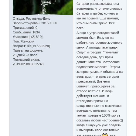
батареи рассказывала, она
вспомнила, что тоже снились
батареи и трубы, но чего и
как не помнит. Еще помнит,
Откуда:
Ростов-на-Дону
что сны были яркие. Все
Зарегистрирован
: 2015-10-10
Приглашений:
0
пока.
Сообщений:
1634
А еще с утра сегодня такой
Уважение:
[+218/-0]
момент был. Везу ее на
Пол:
Женский
работу, настроение ж супер у
Возраст:
49
[1977-06-28]
меня. А погода пасмурная.
Провел на форуме:
Сидит и говорит: "тяжелый
25 дней 23 часа
сегодня день, да? прям
Последний визит:
давит". Мне это настроение
2019-02-08 06:15:48
подпортило малость. Утром
же проснулась и объявила на
весь дом, что день сегодня
прекрасный. Вот чего
цепляет, провоцирует за
старое взяться. И ведь
действует же! Хоть и
отследила причинно-
следственные, но мыслишки
все-равно полезли по тем
темам, которые 100% могут
обкакать любое настроение(((
когда я научусь уже владеть
и выбирать свое состояние
самааааааа???
пол