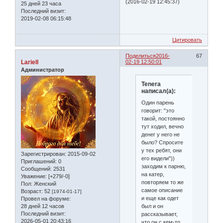
(2016-02-19 12:45:37)
25 дней 23 часа
Последний визит:
2019-02-08 06:15:48
Цитировать
Поделиться
2016-
67
Lariell
02-19 12:50:01
Администратор
Tenera
написал(а):
Один парень
говорит: "это
такой, постоянно
тут ходил, вечно
денег у него не
было? Спросите
у тех ребят, они
Зарегистрирован
: 2015-09-02
его видели"))
Приглашений:
0
заходим к парню,
Сообщений:
2531
на катер,
Уважение:
[+279/-0]
повторяем то же
Пол:
Женский
самое описание
Возраст:
52
[1974-01-17]
и еще как одет
Провел на форуме:
был и он
28 дней 12 часов
Последний визит:
рассказывает,
2026-05-01 20:43:16
что он с кем-то