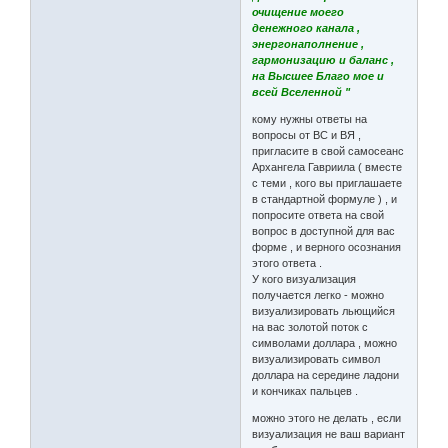
очищение моего
денежного канала ,
энергонаполнение ,
гармонизацию и баланс ,
на Высшее Благо мое и
всей Вселенной "
кому нужны ответы на
вопросы от ВС и ВЯ ,
пригласите в свой самосеанс
Архангела Гавриила ( вместе
с теми , кого вы приглашаете
в стандартной формуле ) , и
попросите ответа на свой
вопрос в доступной для вас
форме , и верного осознания
этого ответа .
У кого визуализация
получается легко - можно
визуализировать льющийся
на вас золотой поток с
символами доллара , можно
визуализировать символ
доллара на середине ладони
и кончиках пальцев .
можно этого не делать , если
визуализация не ваш вариант