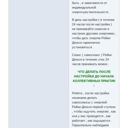
быть , в зависимости от
индивидуальной
энергочувствительности .
В день настройки ( в течение
24 часов после настройки )
не принимайте сеансов и
настроек другими энергиями ,
чтобы дать энергии Рейки-
Деньги гармонично
установиться .
Сеанс ( самосеанс ) Рейки-
Деньги в течение этих 24
часов принимать можно .
ЧТО ДЕЛАТЬ ПОСЛЕ
НАСТРОЙКИ ДО НАЧАЛА
КОЛЛЕКТИВНЫХ ПРАКТИК
:
Ребята , после настройки
начинаем делать
самосеансы с энергией
Рейки-Деньги первой ступени
, чтобы ощутить энергию , как
она у вас проводится , как
работает , как ощущается .
Параллельно наблюдаем