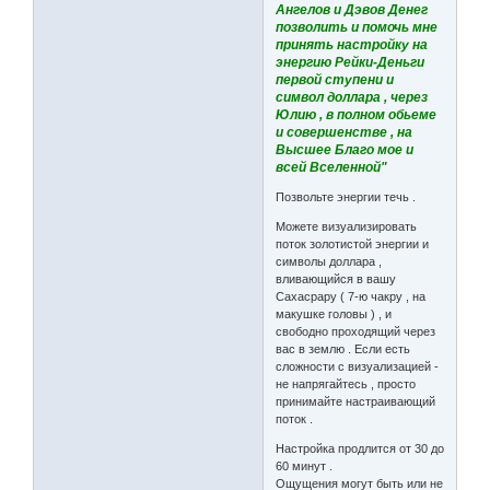
Ангелов и Дэвов Денег
позволить и помочь мне
принять настройку на
энергию Рейки-Деньги
первой ступени и
символ доллара , через
Юлию , в полном обьеме
и совершенстве , на
Высшее Благо мое и
всей Вселенной"
Позвольте энергии течь .
Можете визуализировать
поток золотистой энергии и
символы доллара ,
вливающийся в вашу
Сахасрару ( 7-ю чакру , на
макушке головы ) , и
свободно проходящий через
вас в землю . Если есть
сложности с визуализацией -
не напрягайтесь , просто
принимайте настраивающий
поток .
Настройка продлится от 30 до
60 минут .
Ощущения могут быть или не