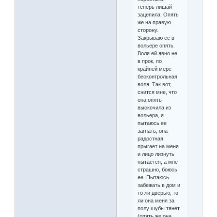
теперь лишай
зацепила. Опять
же на правую
сторону.
Закрываю ее в
вольере опять.
Воля ей явно не
в прок, по
крайней мере
бесконтрольная
воля. Так вот,
снится мне, что
она опять
выскочила из
вольера, я
пытаюсь ее
загнать, она
радостная
прыгает на меня
и лицо лизнуть
пытается, а мне
страшно, боюсь
ее. Пытаюсь
забежать в дом и
то ли дверью, то
ли она меня за
полу шубы тянет
(опять же она