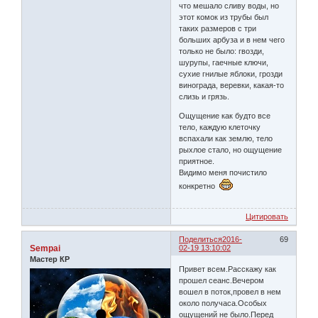
что мешало сливу воды, но
этот комок из трубы был
таких размеров с три
больших арбуза и в нем чего
только не было: гвозди,
шурупы, гаечные ключи,
сухие гнилые яблоки, грозди
винограда, веревки, какая-то
слизь и грязь.
Ощущение как будто все
тело, каждую клеточку
вспахали как землю, тело
рыхлое стало, но ощущение
приятное.
Видимо меня почистило
конкретно
Цитировать
Поделиться
2016-
69
Sempai
02-19 13:10:02
Мастер КР
Привет всем.Расскажу как
прошел сеанс.Вечером
вошел в поток,провел в нем
около получаса.Особых
ощущений не было.Перед