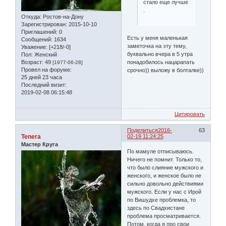
стало еще лучше
.
Откуда:
Ростов-на-Дону
Зарегистрирован
: 2015-10-10
Приглашений:
0
Есть у меня маленькая
Сообщений:
1634
заметочка на эту тему,
Уважение:
[+218/-0]
буквально вчера в 5 утра
Пол:
Женский
понадобилось нацарапать
Возраст:
49
[1977-06-28]
Провел на форуме:
срочно)) выложу в болталке))
25 дней 23 часа
Последний визит:
2019-02-08 06:15:48
Цитировать
Поделиться
2016-
63
Tenera
02-19 11:24:25
Мастер Круга
По мамуле отписываюсь.
Ничего не помнит. Только то,
что было слияние мужского и
женского, и женское было не
сильно довольно действиями
мужского. Если у нас с Ирой
по Вишудхе проблемка, то
здесь по Свадхистане
проблема просматривается.
Потом, когда я про свои