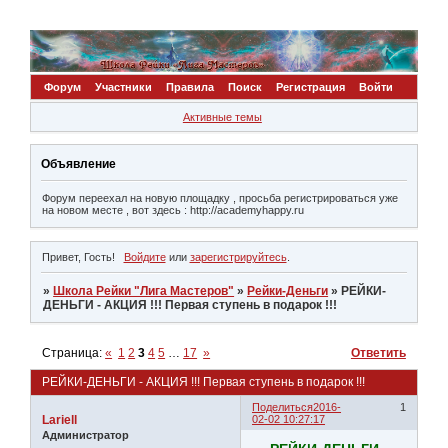
Форум
Участники
Правила
Поиск
Регистрация
Войти
Активные темы
Объявление
Форум переехал на новую площадку , просьба регистрироваться уже
на новом месте , вот здесь : http://academyhappy.ru
Привет, Гость!
Войдите
или
зарегистрируйтесь
.
»
Школа Рейки "Лига Мастеров"
»
Рейки-Деньги
»
РЕЙКИ-
ДЕНЬГИ - АКЦИЯ !!! Первая ступень в подарок !!!
Страница:
«
1
2
3
4
5
…
17
»
Ответить
РЕЙКИ-ДЕНЬГИ - АКЦИЯ !!! Первая ступень в подарок !!!
Поделиться
2016-
1
Lariell
02-02 10:27:17
Администратор