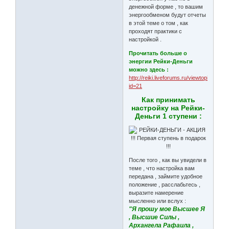
денежной форме , то вашим
энергообменом будут отчеты
в этой теме о том , как
проходят практики с
настройкой .
Прочитать больше о
энергии Рейки-Деньги
можно здесь :
http://reiki.liveforums.ru/viewtopic.php?
id=21
Как принимать
настройку на Рейки-
Деньги 1 ступени :
После того , как вы увидели в
теме , что настройка вам
передана , займите удобное
положение , расслабьтесь ,
выразите намерение
мысленно или вслух :
"Я прошу мое Высшее Я
, Высшие Силы ,
Архангела Рафаила ,