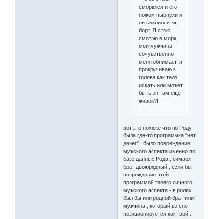
сморился и его
ножом пырнули и
он свалился за
борт. Я стою,
смотрю в море,
мой мужчина
сочувственно
меня обнимает, я
прокручиваю в
голове как тело
искать или может
быть он там еще
живой?!
вот это похоже что по Роду
была где-то программка "нет
денег" , было повреждение
мужского аспекта именно по
базе данных Рода , символ -
брат двоюродный , если бы
повреждение этой
программой твоего личного
мужского аспекта - в ролях
был бы или родной брат или
мужчина , который во сне
позиционируется как твой .