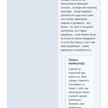
обязательно приходит
лучшее , а когда оно наконец
приходит , когда надоело
цепляться и достало само
состояние зависания ,
сидишь и думаешь - вот
блинн , ну чего я так долго
цеплялась за старые
варианты , если можно было
ну если не новое придумать ,
то хотя бы глянуть чего там
мир предлагает , какие
варианты на выбор есть .
Tenera
написал(а):
Самый не
понятный для
меня сон. Моя
собака. Немного
отклонюсь от
темы: с ней, как
некоторые знают,
у меня в реале
проблемы.
Хромать она
перестала,