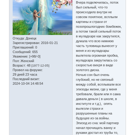
Вчера подключилась, поток
был сильный, что-то
происходило внутри не
совсем понятное, всплыли
картины и страхи от
позопрошлогодних бомбежек,
а потом такой сильный поток
в муладхаре как закрутился,
Откуда:
Донецк
думала что всю нижнюю
Зарегистрирован
: 2016-01-21
часть туловища вынесет у
Приглашений:
0
меня и из муладхары
Сообщений:
655
вылетела огромная пробка,
Уважение:
[+98/-0]
муладхара закрутилась со
Пол:
Женский
скоростью вихря в виде
Возраст:
48
[1977-12-05]
Провел на форуме:
золотого диска.
29 дней 23 часа
Ночью сон был очень
Последний визит:
глубокий, но не связный
2024-10-04 14:48:54
между собой, всплывали все
эпизоды жизни, где у меня
требовали, брали или я сама
давала деньги ( в школе, в
институте и т.д.), опять
вылезли страхи и
разрушенные планы на
будущее из-за войны.
Эпизод из сна: мой партнер
начал прочищать ванну и
руками достал из трубы то,