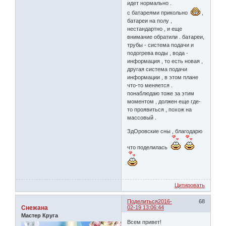
идет нормально .
с батареями прикольно
,
батареи на полу ,
нестандартно , и еще
внимание обратили . батареи,
трубы - система подачи и
подогрева воды , вода -
информация , то есть новая ,
другая система подачи
информации , в этом плане
что-то меняется .
понаблюдаю тоже за этим
моментом , должен еще где-
то проявиться , похож на
массовый .
ЗдОровские сны , благодарю
что поделилась
Цитировать
Поделиться
2016-
68
Снежана
02-19 13:06:44
Мастер Круга
Всем привет!