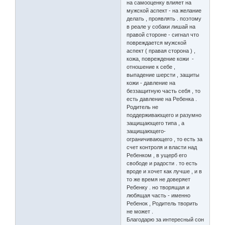
на самооценку влияет на
мужской аспект - на желание
делать , проявлять . поэтому
в реале у собаки лишай на
правой стороне - сигнал что
повреждается мужской
аспект ( правая сторона ) ,
кожа, повреждение кожи -
отношение к себе ,
выпадение шерсти , защиты
кожи - давление на
беззащитную часть себя , то
есть давление на Ребенка .
Родитель не
поддерживающего и разумно
защищающего типа , а
защищающего-
ограничивающего , то есть за
счет контроля и власти над
Ребенком , в ущерб его
свободе и радости . то есть
вроде и хочет как лучше , и в
то же время не доверяет
Ребенку . но творящая и
любящая часть - именно
Ребенок , Родитель творить
не может .
Благодарю за интересный сон