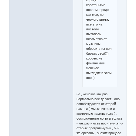
коротенькие
совсем, вроде
как мои, но
черного цвета,
все это на
постели,
пыталась
незаметно от
мужчины
сбросить на пол
бардак свой)))
короче, не
фонтан мое
женское
выглядит в этом
сне..)
не , женское как раз
нормально все делает . оно
освобождается от старой
памяти ( мы ж чистили и
клеточную память тоже ) ,
состриженные ногти и волосы
- как раз и есть носители этих
старых программулин , они
же срезаны , значит процесс