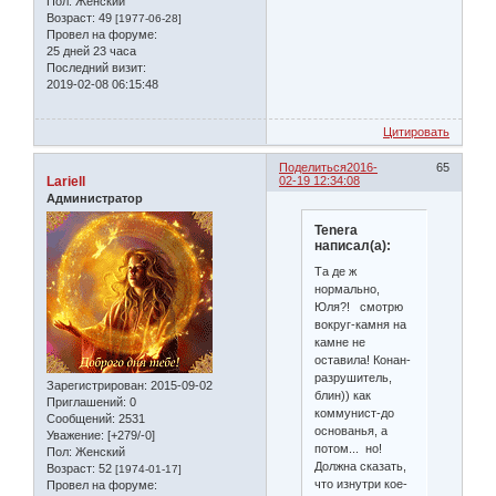
Пол:
Женский
Возраст:
49
[1977-06-28]
Провел на форуме:
25 дней 23 часа
Последний визит:
2019-02-08 06:15:48
Цитировать
Поделиться
2016-
65
Lariell
02-19 12:34:08
Администратор
Tenera
написал(а):
Та де ж
нормально,
Юля?! смотрю
вокруг-камня на
камне не
оставила! Конан-
разрушитель,
Зарегистрирован
: 2015-09-02
блин)) как
Приглашений:
0
коммунист-до
Сообщений:
2531
основанья, а
Уважение:
[+279/-0]
потом... но!
Пол:
Женский
Должна сказать,
Возраст:
52
[1974-01-17]
что изнутри кое-
Провел на форуме: