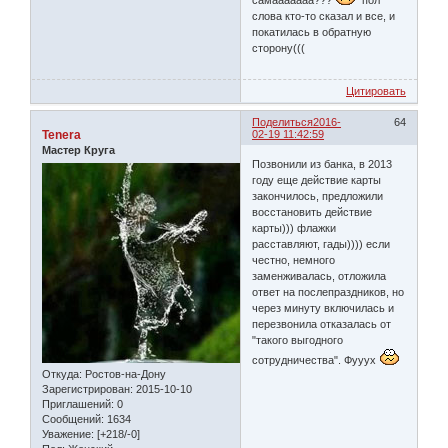
слова кто-то сказал и все, и
покатилась в обратную
сторону(((
Цитировать
Поделиться
2016-
64
Tenera
02-19 11:42:59
Мастер Круга
Позвонили из банка, в 2013
году еще действие карты
закончилось, предложили
восстановить действие
карты))) флажки
расставляют, гады)))) если
честно, немного
заменживалась, отложила
ответ на послепраздников, но
через минуту включилась и
перезвонила отказалась от
"такого выгодного
сотрудничества". Фууух
Откуда:
Ростов-на-Дону
Зарегистрирован
: 2015-10-10
Приглашений:
0
Сообщений:
1634
Уважение:
[+218/-0]