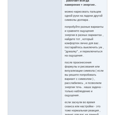
.
работает всегда
намерение + энергия .
можно нарисовать пальцем
одной руки на ладони другой
символы доллара .
попробуйте разные варианты
и сравните ощущения
энергии в разных вариантах ,
найдите тот , который
комфортен лично для вас .
постарайтесь выключить ум ,
"думалку" , и переключиться
на ощущения .
после произнесения
формулы и рисования или
визуализации символа ( если
вы решите попробовать
вариант с символом ) ,
расслабились , и позволили
энергии течь . наша задача -
только наблюдение и
ощущения .
если заснули во время
сеанса или настройки - это
тоже нормальная реакция ,
значит для вас на данный