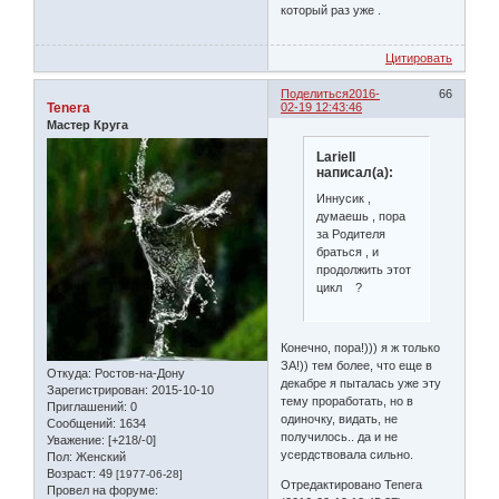
который раз уже .
Цитировать
Поделиться
2016-
66
Tenera
02-19 12:43:46
Мастер Круга
Lariell
написал(а):
Иннусик ,
думаешь , пора
за Родителя
браться , и
продолжить этот
цикл ?
Конечно, пора!))) я ж только
ЗА!)) тем более, что еще в
Откуда:
Ростов-на-Дону
декабре я пыталась уже эту
Зарегистрирован
: 2015-10-10
тему проработать, но в
Приглашений:
0
одиночку, видать, не
Сообщений:
1634
получилось.. да и не
Уважение:
[+218/-0]
усердствовала сильно.
Пол:
Женский
Возраст:
49
[1977-06-28]
Отредактировано Tenera
Провел на форуме: