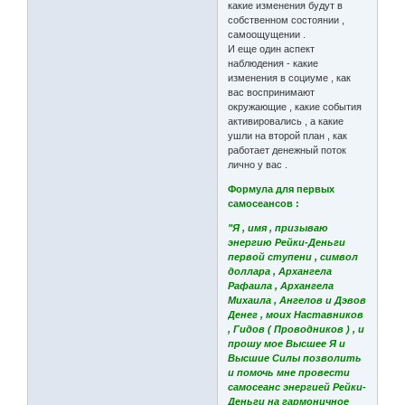
какие изменения будут в
собственном состоянии ,
самоощущении .
И еще один аспект
наблюдения - какие
изменения в социуме , как
вас воспринимают
окружающие , какие события
активировались , а какие
ушли на второй план , как
работает денежный поток
лично у вас .
Формула для первых
самосеансов :
"Я , имя , призываю
энергию Рейки-Деньги
первой ступени , символ
доллара , Архангела
Рафаила , Архангела
Михаила , Ангелов и Дэвов
Денег , моих Наставников
, Гидов ( Проводников ) , и
прошу мое Высшее Я и
Высшие Силы позволить
и помочь мне провести
самосеанс энергией Рейки-
Деньги на гармоничное