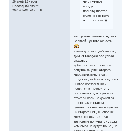
чего путевое
28 дней 12 часов
Последний визит:
иногда
2026-05-01 20:43:16
проглядывается,
может и выстрою
чего толковое!))
выстроишь конечно , ну не в
Великой Пустоте же жить
я пока до компа добралась ,
Димыч тебе уже все успел
сказать .
добавлю только , что это
попутно зацепки старого
мира ликвидируются .
отпускай , не бойся отпускать
, новое обязательно и
появится и проявится ,
состояние когда одна нога
стоит в новом , а другая за
что-то там в старом
цепляется - не самое лучшее
, и старого нет , и новое не
может проявиться , как
зависание получается . хуже
чем было не будет точно , на
каждом новом витке