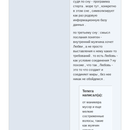
судя по сну - программа
стерта . море тут , конкретно
в этом сне , символизирует
как раз родовую
информационную базу
данных .
по третьему сну : смысл
послания понятен -
внутренний мужчина хочет
Любви , а не просто
выставления к нему каких-то
требований . то есть Любовь -
как условие соединения ? ну
похоже , что так , Любовь -
это то что создает и
соединяет миры , без нее
никак не обойдемся .
Tenera
написал(а):
от маникюра
мусор и еще
мелкие
состриженные
волосы, такие
как мужчин
стригут