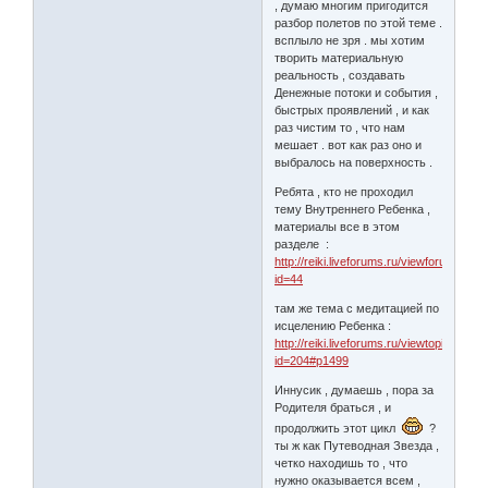
, думаю многим пригодится
разбор полетов по этой теме .
всплыло не зря . мы хотим
творить материальную
реальность , создавать
Денежные потоки и события ,
быстрых проявлений , и как
раз чистим то , что нам
мешает . вот как раз оно и
выбралось на поверхность .
Ребята , кто не проходил
тему Внутреннего Ребенка ,
материалы все в этом
разделе :
http://reiki.liveforums.ru/viewforum.php?
id=44
там же тема с медитацией по
исцелению Ребенка :
http://reiki.liveforums.ru/viewtopic.php?
id=204#p1499
Иннусик , думаешь , пора за
Родителя браться , и
продолжить этот цикл
?
ты ж как Путеводная Звезда ,
четко находишь то , что
нужно оказывается всем ,