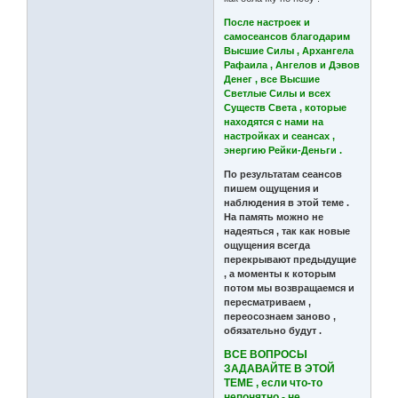
После настроек и
самосеансов благодарим
Высшие Силы , Архангела
Рафаила , Ангелов и Дэвов
Денег , все Высшие
Светлые Силы и всех
Существ Света , которые
находятся с нами на
настройках и сеансах ,
энергию Рейки-Деньги .
По результатам сеансов
пишем ощущения и
наблюдения в этой теме .
На память можно не
надеяться , так как новые
ощущения всегда
перекрывают предыдущие
, а моменты к которым
потом мы возвращаемся и
пересматриваем ,
переосознаем заново ,
обязательно будут .
ВСЕ ВОПРОСЫ
ЗАДАВАЙТЕ В ЭТОЙ
ТЕМЕ , если что-то
непонятно - не