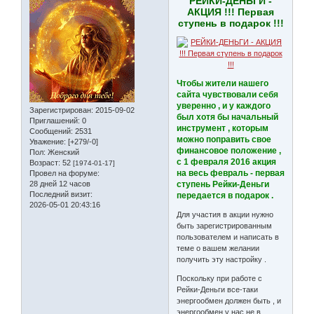
РЕЙКИ-ДЕНЬГИ -
АКЦИЯ !!! Первая
ступень в подарок !!!
Чтобы жители нашего
сайта чувствовали себя
уверенно , и у каждого
Зарегистрирован
: 2015-09-02
был хотя бы начальный
Приглашений:
0
инструмент , которым
Сообщений:
2531
можно поправить свое
Уважение:
[+279/-0]
финансовое положение ,
Пол:
Женский
с 1 февраля 2016 акция
Возраст:
52
[1974-01-17]
на весь февраль - первая
Провел на форуме:
28 дней 12 часов
ступень Рейки-Деньги
Последний визит:
передается в подарок .
2026-05-01 20:43:16
Для участия в акции нужно
быть зарегистрированным
пользователем и написать в
теме о вашем желании
получить эту настройку .
Поскольку при работе с
Рейки-Деньги все-таки
энергообмен должен быть , и
энергообмен у нас не в