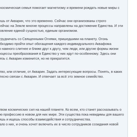
я космическая семья помогает магнетизму и времени рождать новые миры с
 от Акварин, что это временно. Сейчас они организованы строго
 Сейчас на Земле многие процессы направлены на достижение Единства. И эти
новление единой сущностью, единым организмом.
отрудничать со Священными Огнями, пришедшими на планету. Огонь
 необходимо пройти опыт обогащения каждого индивидуального Аквафома
намного слитнее и ближе друг к другу, чем люди, или другие формы жизни
роцессы преобразования в Единство у них идут по-особенному. Здесь они
язь с Акварин изменится, но не прекратится.
тво, или отличие, от Акварин. Задать интересующие вопросы. Понять, в каких
есно связан с Акварин. И отвечает за всё это земное семейство.
твом космических сил на нашей планете. Ко всем, кто станет рассказывать о
вую профессию в новом для них мире. Эти существа пока невидимы для вашего
юбишь и ищешь способы взаимодействия и сотрудничества.
ло о них, и очень хочет включить их в число сотрудников созидания новой