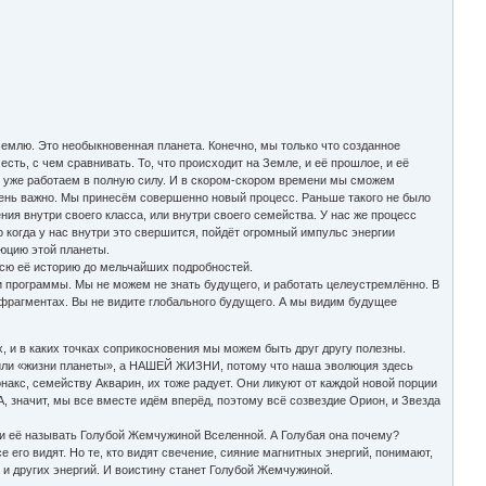
Землю. Это необыкновенная планета. Конечно, мы только что созданное
сть, с чем сравнивать. То, что происходит на Земле, и её прошлое, и её
 и уже работаем в полную силу. И в скором-скором времени мы сможем
ень важно. Мы принесём совершенно новый процесс. Раньше такого не было
ия внутри своего класса, или внутри своего семейства. У нас же процесс
 когда у нас внутри это свершится, пойдёт огромный импульс энергии
юцию этой планеты.
всю её историю до мельчайших подробностей.
и программы. Мы не можем не знать будущего, и работать целеустремлённо. В
 фрагментах. Вы не видите глобального будущего. А мы видим будущее
, и в каких точках соприкосновения мы можем быть друг другу полезны.
, или «жизни планеты», а НАШЕЙ ЖИЗНИ, потому что наша эволюция здесь
кс, семейству Акварин, их тоже радует. Они ликуют от каждой новой порции
, значит, мы все вместе идём вперёд, поэтому всё созвездие Орион, и Звезда
али её называть Голубой Жемчужиной Вселенной. А Голубая она почему?
 его видят. Но те, кто видят свечение, сияние магнитных энергий, понимают,
р и других энергий. И воистину станет Голубой Жемчужиной.