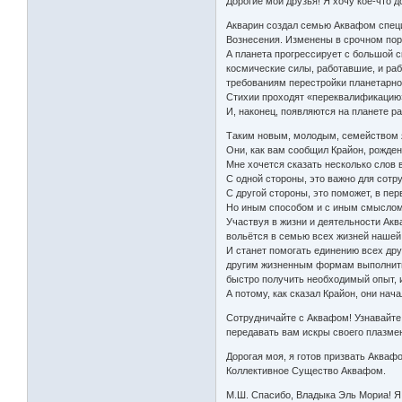
Дорогие мои друзья! Я хочу кое-что 
Акварин создал семью Аквафом специ
Вознесения. Изменены в срочном поря
А планета прогрессирует с большой 
космические силы, работавшие, и ра
требованиям перестройки планетарн
Стихии проходят «переквалификацию»
И, наконец, появляются на планете р
Таким новым, молодым, семейством 
Они, как вам сообщил Крайон, рожде
Мне хочется сказать несколько слов в
С одной стороны, это важно для сотр
С другой стороны, это поможет, в пе
Но иным способом и с иным смыслом
Участвуя в жизни и деятельности Акв
вольётся в семью всех жизней нашей
И станет помогать единению всех дру
другим жизненным формам выполнить 
быстро получить необходимый опыт, 
А потому, как сказал Крайон, они на
Сотрудничайте с Аквафом! Узнавайте 
передавать вам искры своего плазменн
Дорогая моя, я готов призвать Акваф
Коллективное Существо Аквафом.
М.Ш. Спасибо, Владыка Эль Мориа! Я 