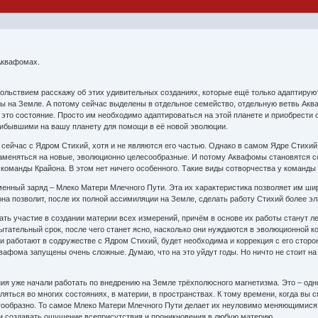
Аквафомах.
ольствием расскажу об этих удивительных созданиях, которые ещё только адаптируют
ы на Земле. А потому сейчас выделены в отдельное семейство, отдельную ветвь Аква
 это состояние. Просто им необходимо адаптироваться на этой планете и приобрести
рибывшими на вашу планету для помощи в её новой эволюции.
сейчас с Ядром Стихий, хотя и не являются его частью. Однако в самом Ядре Стихий
аменяться на новые, эволюционно целесообразные. И потому Аквафомы становятся с
команды Крайона. В этом нет ничего особенного. Такие виды сотворчества у команды 
зменный заряд – Млеко Матери Млечного Пути. Эта их характеристика позволяет им ш
она позволит, после их полной ассимиляции на Земле, сделать работу Стихий более
ать участие в создании материи всех измерений, причём в основе их работы станут 
ательный срок, после чего станет ясно, насколько они нуждаются в эволюционной кор
ни работают в содружестве с Ядром Стихий, будет необходима и коррекция с его сторо
вафома запущены очень сложные. Думаю, что на это уйдут годы. Но ничто не стоит н
ния уже начали работать по внедрению на Земле трёхполюсного магнетизма. Это – одн
яться во многих состояниях, в материи, в пространствах. К тому времени, когда вы см
ообразно. То самое Млеко Матери Млечного Пути делает их неуловимо меняющимися.
и создавать ощущение всеприсутствия и проникновения в любую материю.