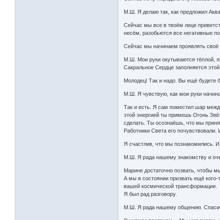
М.Ш. Я делаю так, как предложил Ак
Сейчас мы все в твоём лице приветст
несём, разобьются все негативные п
Сейчас мы начинаем проявлять своё 
М.Ш. Мои руки окутываются тёплой, п
Сакральное Сердце заполняется этой
Молодец! Так и надо. Вы ещё будете 
М.Ш. Я чувствую, как мои руки начи
Так и есть. Я сам поместил шар межд
этой энергией ты примешь Огонь Звёз
сделать. Ты осознаёшь, что мы приня
Работники Света его почувствовали.
Я счастлив, что мы познакомились. И
М.Ш. Я рада нашему знакомству и оч
Марине достаточно позвать, чтобы мы
А мы в состоянии призвать ещё кого-
вашей космической трансформации.
Я был рад разговору.
М.Ш. Я рада нашему общению. Спаси