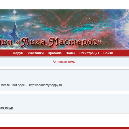
Форум
Участники
Правила
Поиск
Регистрация
Войти
Активные темы
сте , вот здесь : http://academyhappy.ru
ВАФОМЫ!