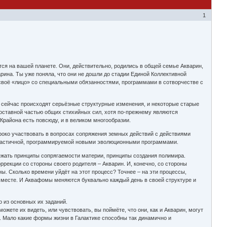
1
ся на вашей планете. Они, действительно, родились в общей семье Акварин,
рина. Ты уже поняла, что они не дошли до стадии Единой Коллективной
 своё «лицо» со специальными обязанностями, программами в сотворчестве с
 сейчас происходят серьёзные структурные изменения, и некоторые старые
оставной частью общих стихийных сил, хотя по-прежнему являются
Крайона есть повсюду, и в великом многообразии.
ироко участвовать в вопросах сопряжения земных действий с действиями
 эластичной, программируемой новыми эволюционными программами.
лежать принципы сопрягаемости материи, принципы создания полимира.
рекции со стороны своего родителя – Акварин. И, конечно, со стороны
ны. Сколько времени уйдёт на этот процесс? Точнее – на эти процессы,
а месте. И Аквафомы меняются буквально каждый день в своей структуре и
о из основных их заданий.
ожете их видеть, или чувствовать, вы поймёте, что они, как и Акварин, могут
 Мало какие формы жизни в Галактике способны так динамично и