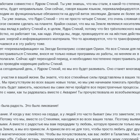
аботаем совместно с Ядром Стихий. Ты уже знаешь, что мы стали, в какой-то степени
анеты, будет неправильным. Они сейчас, говоря вашим языком, переквалифицируются.
зводим их функциональные обязанности на другой виток эволюции. Делаем их более 
. Ты уже знаешь, что Ядро Стихий – это не просто четыре Стихии; это очень сложная 
огое сможем сделать на планете. Крайон сказал, что мы на Земле являемся носителя
 наш вклад в работу Стихий и, в целом, Ядра Стихий, потому что без трёхполюсного 
ёстко, но работают так, как надо. Иногда вы, люди, провоцируете их на жёсткие дейст
их энергий и информационного материала. Что-то архивируется, что-то трансформиру
чаемся и в эту работу тоже.
дят «переквалификацию» на Звезде Беллатрикс созвездия Орион. Но все Стихии для п
естраиваться Стихиям, внося не только новые программы их работы, но меняем их в
полагали. Сейчас идёт переходной период, и необходимо постепенно перестраивать ра
раз проведём коррекцию работы Стихий.
а сегодняшний день, с Ядром Стихий, но мы его будет развивать. Оно станет многов
 участии в вашей жизни. Вы знаете, что все стихийные силы представлены в ваших т
 Мы присутствуем во всех ваших новых телах, но мы уже начинаем помогать преобраз
ать будет зависеть, насколько вы сами легче пройдёте все перестроечные процессы.
е с нами, как ты радовалась вместе с Акварин! Ты прочувствовала их всеобъемлющее
о была радость. Это было ликование!
ние. И когда у вас плохо на сердце, а у людей это часто бывает (мы это заметили; 
 Потому что мы, вместе со Стихиями, находимся во всех ваших телах. Поэтому выяви
ыми. А вместе с радостью мы вам передадим ту любовь, которую принесли только мы,
а Земле, а мы его принесли. А принесли его не для того, чтобы просто любить друг дру
сё магнетическое семейство. Чтобы вы почувствовали, как вас любят в Галактике. Мы 
му «Я». Сейчас встань, протяни вперёд руки, и встреть меня и всех моих сородичей т