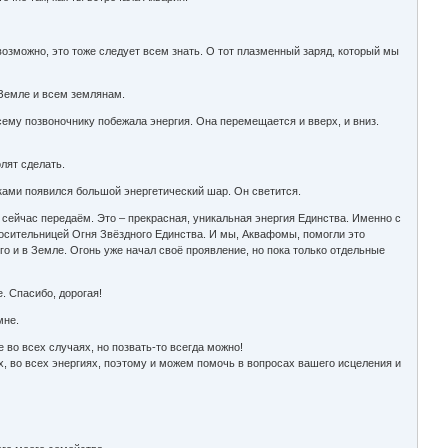
озможно, это тоже следует всем знать. О тот плазменный заряд, который мы
 Земле и всем землянам.
сему позвоночнику побежала энергия. Она перемещается и вверх, и вниз.
лят сделать.
ками появился большой энергетический шар. Он светится.
 сейчас передаём. Это – прекрасная, уникальная энергия Единства. Именно с
 носительницей Огня Звёздного Единства. И мы, Аквафомы, помогли это
о и в Земле. Огонь уже начал своё проявление, но пока только отдельные
. Спасибо, дорогая!
мне.
во всех случаях, но позвать-то всегда можно!
х, во всех энергиях, поэтому и можем помочь в вопросах вашего исцеления и