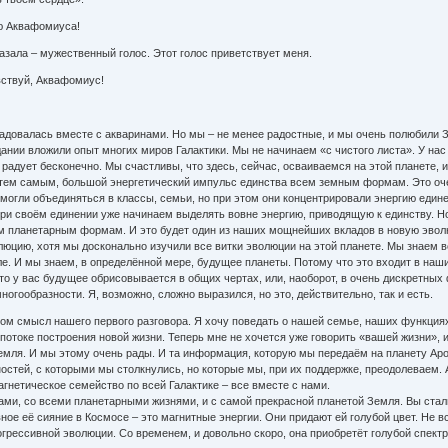
ю Аквафомиуса!
азала – мужественный голос. Этот голос приветствует меня.
вствуй, Аквафомиус!
радовалась вместе с акваринами. Но мы – не менее радостные, и мы очень полюбили 
ании вложили опыт многих миров Галактики. Мы не начинаем «с чистого листа». У нас е
радует бесконечно. Мы счастливы, что здесь, сейчас, осваиваемся на этой планете,
 тем самым, большой энергетический импульс единства всем земным формам. Это оч
огли объединяться в классы, семьи, но при этом они концентрировали энергию единен
ри своём единении уже начинаем выделять вовне энергию, приводящую к единству. Но
сем планетарным формам. И это будет один из наших мощнейших вкладов в новую эвол
люцию, хотя мы досконально изучили все витки эволюции на этой планете. Мы знаем 
е. И мы знаем, в определённой мере, будущее планеты. Потому что это входит в наш
то у вас будущее обрисовывается в общих чертах, или, наоборот, в очень дискретных
огообразности. Я, возможно, сложно выразился, но это, действительно, так и есть.
ом смысл нашего первого разговора. Я хочу поведать о нашей семье, наших функциях
 потоке построения новой жизни. Теперь мне не хочется уже говорить «вашей жизни»
ля. И мы этому очень рады. И та информация, которую мы передаём на планету Арона
остей, с которыми мы столкнулись, но которые мы, при их поддержке, преодолеваем. А
агнетическое семейство по всей Галактике – все вместе с нами.
 вами, со всеми планетарными жизнями, и с самой прекрасной планетой Земля. Вы ст
ое её сияние в Космосе – это магнитные энергии. Они придают ей голубой цвет. Не все
рогрессивной эволюции. Со временем, и довольно скоро, она приобретёт голубой спект