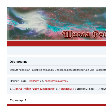
Объявление
Форум переехал на новую площадку , просьба регистрироваться уже на новом ме
Привет, Гость!
Войдите
или
зарегистрируйтесь
.
»
Школа Рейки "Лига Мастеров"
»
Аквафомы
»
Знакомьтесь – АК
Страница:
1