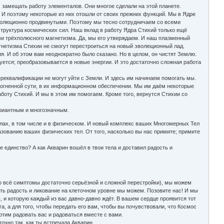
, замещать работу элементалов. Они многое сделали на этой планете.
 И поэтому некоторые из них отошли от своих прежних функций. Мы в Ядре
эволюционно продвинутыми. Поэтому мы тесно сотрудничаем со всеми
структура космических сил. Наш вклад в работу Ядра Стихий только ещё
ми трёхполюсного магнетизма. Да, мы его утверждаем. И наш плазменный
магнетизма Стихии не смогут перестроиться на новый эволюционный лад.
вия. И об этом вам неоднократно было сказано. Но в целом, он чистят Землю.
ется; преобразовывается в новые энергии. И это достаточно сложная работа
ереквалификации не могут уйти с Земли. И здесь им начинаем помогать мы.
 огненной сути, в их информационном обеспечении. Мы им даём некоторые
боту Стихий. И мы в этом им помогаем. Кроме того, вернутся Стихии со
ариантным и многозначным.
елах, в том числе и в физическом. И новый комплекс ваших Многомерных Тел
ованию ваших физических тел. От того, насколько вы нас примите; примите
 единство? А как Акварин вошёл в твои тела и доставил радость и
это всё симптомы достаточно серьёзной и сложной перестройки), мы можем
ть радость и ликование на клеточном уровне мы можем. Позовите нас! И мы
 и которую каждый из вас давно-давно ждёт. В вашем сердце проявится тот
га, а для того, чтобы передать его вам, чтобы вы почувствовали, что Космос
хотим радовать вас и радоваться вместе с вами.
очно так, как ты встречала Акварин.