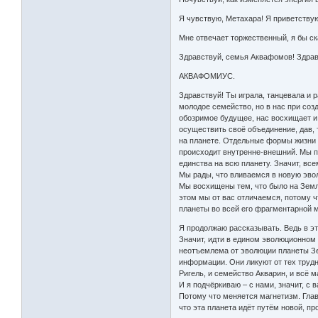
Я чувствую, Метахара! Я приветству
Мне отвечает торжественный, я бы ск
Здравствуй, семья Аквафомов! Здра
АКВАФОМИУС.
Здравствуй! Ты играла, танцевала и 
молодое семейство, но в нас при созд
обозримое будущее, нас восхищает и 
осуществить своё объединение, дав,
на планете. Отдельные формы жизни м
происходит внутренне-внешний. Мы п
единства на всю планету. Значит, в
Мы рады, что вливаемся в новую эво
Мы восхищены тем, что было на Земл
этом мы от вас отличаемся, потому ч
планеты во всей его фрагментарной мн
Я продолжаю рассказывать. Ведь в эт
Значит, идти в едином эволюционном
неотъемлема от эволюции планеты Зем
информации. Они ликуют от тех трудн
Ригель, и семейство Акварин, и всё м
И я подчёркиваю – с нами, значит, с
Потому что меняется магнетизм. Главн
что эта планета идёт путём новой, п