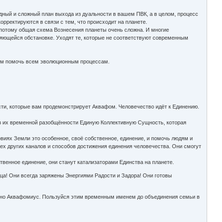
ный и сложный план выхода из дуальности в вашем ПВК, а в целом, процесс
рректируются в связи с тем, что происходит на планете.
потому общая схема Вознесения планеты очень сложна. И многие
няющейся обстановке. Уходят те, которые не соответствуют современным
огом помочь всем эволюционным процессам.
сти, которые вам продемонстрирует Аквафом. Человечество идёт к Единению.
 из их временной разобщённости Единую Коллективную Сущность, которая
овиях Земли это особенное, своё собственное, единение, и помочь людям и
ех других каналов и способов достижения единения человечества. Они смогут
твенное единение, они станут катализаторами Единства на планете.
ца! Они всегда заряжены Энергиями Радости и Задора! Они готовы
ловно Аквафомиус. Пользуйся этим временным именем до объединения семьи в