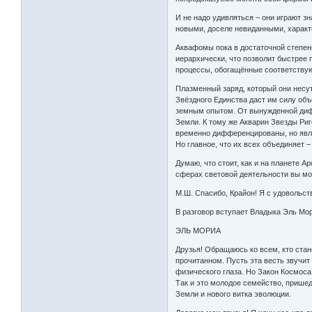
И не надо удивляться – они играют з
новыми, доселе невиданными, характ
Аквафомы пока в достаточной степен
иерархически, что позволит быстрее 
процессы, обогащённые соответствую
Плазменный заряд, который они несу
Звёздного Единства даст им силу объ
земным опытом. От вынужденной диффе
Земли. К тому же Акварин Звезды Риг
временно дифференцированы, но являю
Но главное, что их всех объединяет 
Думаю, что стоит, как и на планете 
сферах световой деятельности вы мож
М.Ш. Спасибо, Крайон! Я с удовольст
В разговор вступает Владыка Эль Мо
ЭЛЬ МОРИА
Друзья! Обращаюсь ко всем, кто стан
прочитанном. Пусть эта весть звучит
физического глаза. Но Закон Космос
Так и это молодое семейство, пришед
Земли и нового витка эволюции.