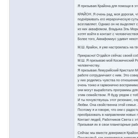
Я призываю Крайона для помощи в эт
КРАЙОН. Я очень рад, моя дорогая, ч
подчёркивать его иерархическую суть
возглавляет. Однако он не выделяет 
из них аквафомом. Владыка Эль Мори
хотят войти в контакт с человечество
Более того, Аквафомиус удивит неко
М.Ш. Крайон, я уже настроилась на тв
Прекрасно! Отдайся сейчас своей со
М.Ш. Я призываю мой Космический Ро
человечеству.
Я призываю Лемурийский Кристалл Мет
работе сотрудничают с ним. Это сове
у них родились чувства по отношению
очень тонко и гармонично воспринима
они могут выработать программы для 
этим семейством. Я буду рядом с тоб
И ты почувствуешь этот резонанс, се
Любви. Она свойственна этой семье.
Поэтому я и говорю, что они с радос
преобразовать в направлении новых
Контакт людей, Работников Света с 
Призывая их в свои планетарные раб
Сейчас мы вместе доверимся Крайону
Почувствуй, как изменяется энергия 