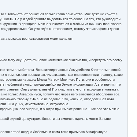
то с тобой станет общаться только глава семейства. Мне даже не хочется
щность. Но у людей принято выделять как-то особенно тех, кто руководит и
ая, функция. В принципе, можно знакомиться с любым из них, называя любого
 придерживаться. Он уже ждёт с нетерпением, потому что аквафомы давно
нтакта можешь воспользоваться моим каналом.
йчас могу осуществить новое космическое знакомство, и передать его всему
таю с этим семейством. Все активированные Лемурийские Кристаллы в своей
х о том, как они прошли акклиматизацию; как они восприняли планету; какие
 настроенными на заряд Млека Матери Млечного Пути, они в особенности
деть глубинный смысл рождающейся на Земле информации. А это значит, что
й планеты. Они удивительные! И я счастлива, что ты входишь в контакт с
а не только Аквафомиуса, потому что через него включатся абсолютно все.
 возможно, твоему «Я» ещё не ведомо. Это, конечно, определённая нота
ви. Она у них, действительно, безусловна.
нформацию, все энергии, и быстро принимают решение – как всё это можно
 вашей единой целеустремлённости вы сможете сделать много больше.
заполняю твоё сердце Любовью, и сама тоже призываю Аквафомиуса.