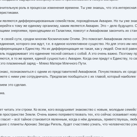
начительную роль в процессах изменения времени. Ты уже знаешь, что эта интересна
еристиками.
и являются дифференцированным семейством, порождённым Акварин. Но ты уже знаешь
перейти к тому же единому организму, каким является Акварин. Это – дело будущего.
щими энергиями, приходящими из Галактики, помогут и Аквафомам закончить их ста
т в своей сути, сродни многим Космическим Огням. Это помогает Аквафомам легко с
единения, которого они ждут, т.е. в единое коллективное существо. Но для этого им
ренциации к Единству. Но их дифференциация не такая, как у людей. Они всё равно 
ель поддерживает это единение тесной связью с собой. А это очень важно. Поэтому п
тся, в то же время, единой сущностью с Акварин. Когда они придут к Единству, то св
– это плазменный заряд – Млеко Матери Млечного Пути.
Аронакс, познакомиться с одним из представителей Аквафомов. Почувствовать их сродс
ете с ними уже сотрудничать. Предлагаю пообщаться с их главой, который наиболее т
вием это сделаю.
риа.
ет читать эти строки. Ко всем, кого воодушевит знакомство с новым, молодым семейс
 в пространстве Земли. Очень важно поприветствовать тех, кто сейчас осваивает но
а гласит – всё тайное становится явленным, когда о нём думаешь, приветствуешь, л
шее с планеты Аронакс Звезды Ригель, будет счастливо узнать, что человечество узна