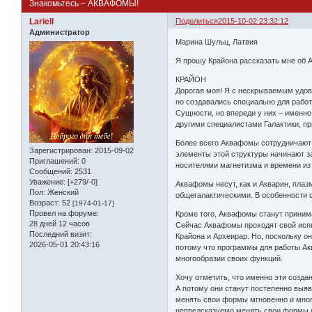
Знакомьтесь – АКВАФОМЫ!
Lariell
Поделиться
2015-10-02 23:32:12
Администратор
Марина Шульц, Латвия
Я прошу Крайона рассказать мне об 
КРАЙОН
Дорогая моя! Я с нескрываемым удов
но создавались специально для работ
Сущности, но впереди у них – именно
другими специалистами Галактики, п
Более всего Аквафомы сотрудничают 
Зарегистрирован
: 2015-09-02
элементы этой структуры начинают з
Приглашений:
0
носителями магнетизма и времени из 
Сообщений:
2531
Уважение:
[+279/-0]
Аквафомы несут, как и Акварин, пла
Пол:
Женский
общегалактическими. В особенности 
Возраст:
52
[1974-01-17]
Провел на форуме:
Кроме того, Аквафомы станут приним
28 дней 12 часов
Сейчас Аквафомы проходят свой испыт
Последний визит:
Крайона и Археирар. Но, поскольку о
2026-05-01 20:43:16
потому что программы для работы Ак
многообразии своих функций.
Хочу отметить, что именно эти созда
А потому они станут постепенно выявл
менять свои формы мгновенно и мног
непредсказуемо менять свои формы 