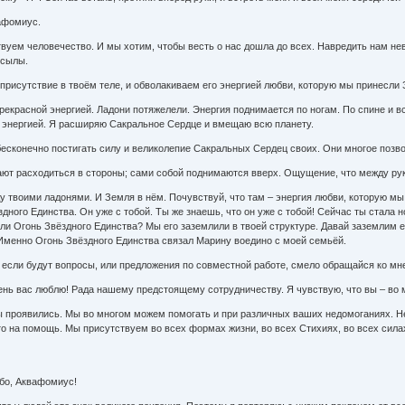
вафомиус.
вуем человечество. И мы хотим, чтобы весть о нас дошла до всех. Навредить нам нев
осылы.
присутствие в твоём теле, и обволакиваем его энергией любви, которую мы принесли
рекрасной энергией. Ладони потяжелели. Энергия поднимается по ногам. По спине и в
 энергией. Я расширяю Сакральное Сердце и вмещаю всю планету.
бесконечно постигать силу и великолепие Сакральных Сердец своих. Они многое позво
нают расходиться в стороны; сами собой поднимаются вверх. Ощущение, что между ру
у твоими ладонями. И Земля в нём. Почувствуй, что там – энергия любви, которую мы
дного Единства. Он уже с тобой. Ты же знаешь, что он уже с тобой! Сейчас ты стала
ли Огонь Звёздного Единства? Мы его заземлили в твоей структуре. Давай заземлим ег
 Именно Огонь Звёздного Единства связал Марину воедино с моей семьёй.
 если будут вопросы, или предложения по совместной работе, смело обращайся ко мне
ень вас люблю! Рада нашему предстоящему сотрудничеству. Я чувствую, что вы – во 
 проявились. Мы во многом можем помогать и при различных ваших недомоганиях. Не 
то на помощь. Мы присутствуем во всех формах жизни, во всех Стихиях, во всех сила
бо, Аквафомиус!