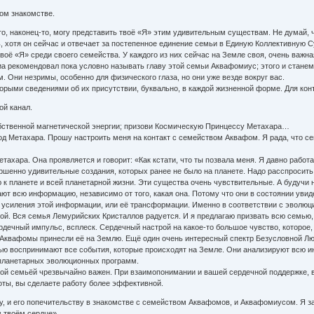
ом знакомстве.
то, наконец-то, могу представить твоё «Я» этим удивительным существам. Не думай, ч
, хотя он сейчас и отвечает за постепенное единение семьи в Единую Коллективную Су
своё «Я» среди своего семейства. У каждого из них сейчас на Земле своя, очень важн
а рекомендовал пока условно называть главу этой семьи Аквафомиус; этого и станем
м. Они незримы, особенно для физического глаза, но они уже везде вокруг вас.
торыми сведениями об их присутствии, буквально, в каждой жизненной форме. Для ко
ой канал.
бственной магнетической энергии; призови Космическую Принцессу Метахара…
д Метахара. Прошу настроить меня на контакт с семейством Аквафом. Я рада, что се
ахара. Она проявляется и говорит: «Как кстати, что ты позвала меня. Я давно рабо
ршенно удивительные создания, которых ранее не было на планете. Надо расспросить и
 к планете и всей планетарной жизни. Эти существа очень чувствительные. А будучи
ют всю информацию, независимо от того, какая она. Потому что они в состоянии уви
усиления этой информации, или её трансформации. Именно в соответствии с эволюцие
ой. Вся семья Лемурийских Кристаллов радуется. И я предлагаю призвать всю семью, 
рдечный импульс, всплеск. Сердечный настрой на какое-то большое чувство, которое,
 Аквафомы принесли её на Землю. Ещё один очень интересный спектр Безусловной Люб
тью воспринимают все события, которые происходят на Земле. Они анализируют всю и
 планетарных эволюционных программ.
этой семьёй чрезвычайно важен. При взаимопонимании и вашей сердечной поддержке,
оты, вы сделаете работу более эффективной.
, и его попечительству в знакомстве с семейством Аквафомов, и Аквафомиусом. Я 
в твоём сердце».