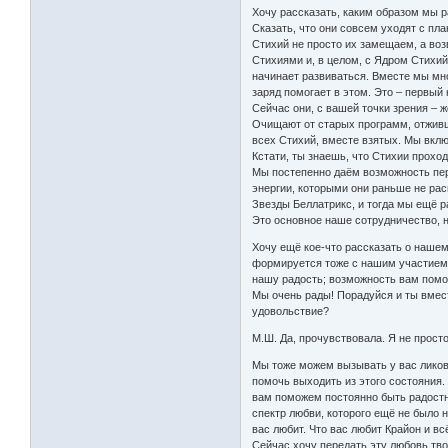
Хочу рассказать, каким образом мы р
Сказать, что они совсем уходят с пл
Стихий не просто их замещаем, а во
Стихиями и, в целом, с Ядром Стихий
начинает развиваться. Вместе мы мн
заряд помогает в этом. Это – первый
Сейчас они, с вашей точки зрения – ж
Очищают от старых программ, отживш
всех Стихий, вместе взятых. Мы вклю
Кстати, ты знаешь, что Стихии прохо
Мы постепенно даём возможность пер
энергии, которыми они раньше не рас
Звезды Беллатрикс, и тогда мы ещё 
Это основное наше сотрудничество, н
Хочу ещё кое-что рассказать о нашем
формируется тоже с нашим участием.
нашу радость; возможность вам помог
Мы очень рады! Порадуйся и ты вмест
удовольствие?
М.Ш. Да, прочувствовала. Я не прост
Мы тоже можем вызывать у вас ликова
помочь выходить из этого состояния.
вам поможем постоянно быть радостн
спектр любви, которого ещё не было н
вас любит. Что вас любит Крайон и в
Сейчас хочу передать эту любовь твое